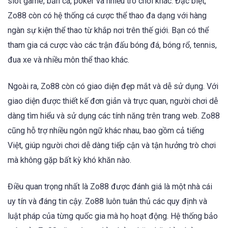
slot game, bắn cá, poker và nhiều trò chơi khác. Đặc biệt,
Zo88 còn có hệ thống cá cược thể thao đa dạng với hàng
ngàn sự kiện thể thao từ khắp nơi trên thế giới. Bạn có thể
tham gia cá cược vào các trận đấu bóng đá, bóng rổ, tennis,
đua xe và nhiều môn thể thao khác.
Ngoài ra, Zo88 còn có giao diện đẹp mắt và dễ sử dụng. Với
giao diện được thiết kế đơn giản và trực quan, người chơi dễ
dàng tìm hiểu và sử dụng các tính năng trên trang web. Zo88
cũng hỗ trợ nhiều ngôn ngữ khác nhau, bao gồm cả tiếng
Việt, giúp người chơi dễ dàng tiếp cận và tận hưởng trò chơi
mà không gặp bất kỳ khó khăn nào.
Điều quan trọng nhất là Zo88 được đánh giá là một nhà cái
uy tín và đáng tin cậy. Zo88 luôn tuân thủ các quy định và
luật pháp của từng quốc gia mà họ hoạt động. Hệ thống bảo