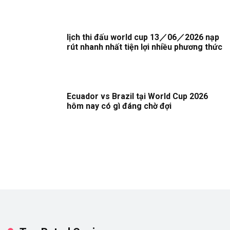
lịch thi đấu world cup 13／06／2026 nạp
rút nhanh nhất tiện lợi nhiều phương thức
Ecuador vs Brazil tại World Cup 2026
hôm nay có gì đáng chờ đợi