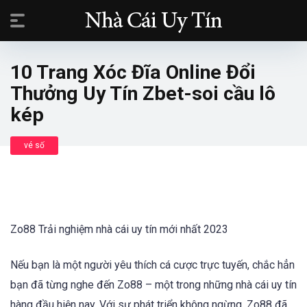
10 Trang Xóc Đĩa Online Đổi
Thưởng Uy Tín Zbet-soi cầu lô
kép
vé số
Zo88 Trải nghiệm nhà cái uy tín mới nhất 2023
Nếu bạn là một người yêu thích cá cược trực tuyến, chắc hẳn
bạn đã từng nghe đến Zo88 – một trong những nhà cái uy tín
hàng đầu hiện nay. Với sự phát triển không ngừng, Zo88 đã