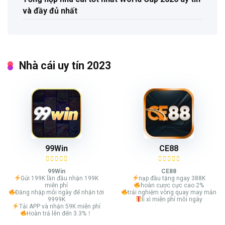
và đầy đủ nhất
Nhà cái uy tín 2023
99Win
CE88
99Win
CE88
Gửi 199K lần đầu nhận 199K
nạp đầu tặng ngay 388K
miễn phí
hoàn cược cực cao 2%
Đăng nhập mỗi ngày để nhận tới
trải nghiệm vòng quay may mắn
9999K
lì xì miễn phí mỗi ngày
Tải APP và nhận 59K miễn phí
Hoàn trả lên đến 3.3%！