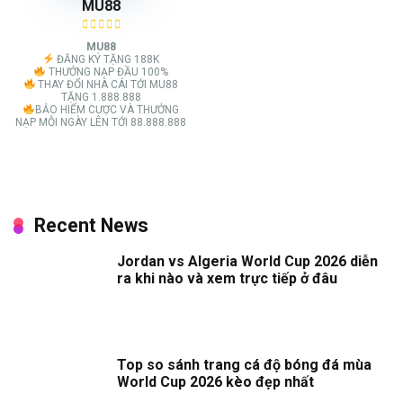
MU88
MU88
ĐĂNG KÝ TẶNG 188K
THƯỞNG NẠP ĐẦU 100%
THAY ĐỔI NHÀ CÁI TỚI MU88
TẶNG 1.888.888
BẢO HIỂM CƯỢC VÀ THƯỞNG
NẠP MỖI NGÀY LÊN TỚI 88.888.888
Recent News
Jordan vs Algeria World Cup 2026 diễn
ra khi nào và xem trực tiếp ở đâu
Top so sánh trang cá độ bóng đá mùa
World Cup 2026 kèo đẹp nhất