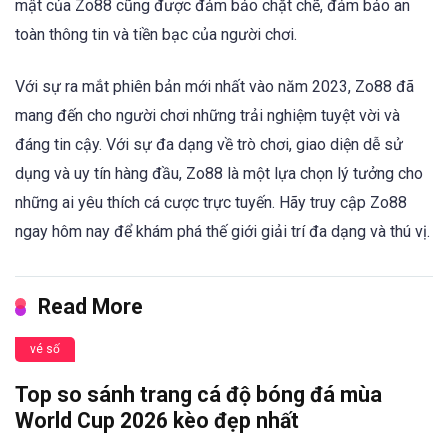
mật của Zo88 cũng được đảm bảo chặt chẽ, đảm bảo an
toàn thông tin và tiền bạc của người chơi.
Với sự ra mắt phiên bản mới nhất vào năm 2023, Zo88 đã
mang đến cho người chơi những trải nghiệm tuyệt vời và
đáng tin cậy. Với sự đa dạng về trò chơi, giao diện dễ sử
dụng và uy tín hàng đầu, Zo88 là một lựa chọn lý tưởng cho
những ai yêu thích cá cược trực tuyến. Hãy truy cập Zo88
ngay hôm nay để khám phá thế giới giải trí đa dạng và thú vị.
Read More
vé số
Top so sánh trang cá độ bóng đá mùa
World Cup 2026 kèo đẹp nhất