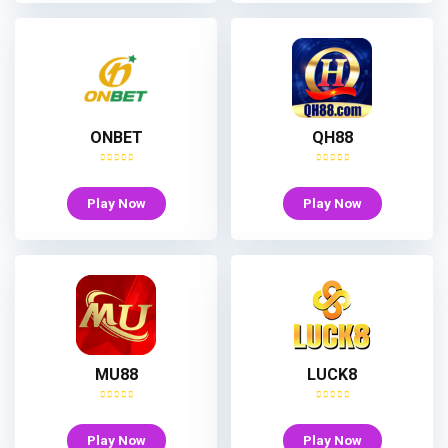
ONBET
QH88
Play Now
Play Now
MU88
LUCK8
Play Now
Play Now