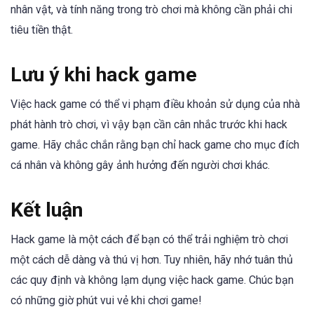
nhân vật, và tính năng trong trò chơi mà không cần phải chi
tiêu tiền thật.
Lưu ý khi hack game
Việc hack game có thể vi phạm điều khoản sử dụng của nhà
phát hành trò chơi, vì vậy bạn cần cân nhắc trước khi hack
game. Hãy chắc chắn rằng bạn chỉ hack game cho mục đích
cá nhân và không gây ảnh hưởng đến người chơi khác.
Kết luận
Hack game là một cách để bạn có thể trải nghiệm trò chơi
một cách dễ dàng và thú vị hơn. Tuy nhiên, hãy nhớ tuân thủ
các quy định và không lạm dụng việc hack game. Chúc bạn
có những giờ phút vui vẻ khi chơi game!