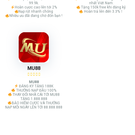
99.9k.
nhất Việt Nam.
Hoàn cược cao lên tới 2%
Tặng 150k free khi đăng ký.
Nạp rút nhanh chóng
Hoàn trả lên đến 3.3%！
Nhiều ưu đãi đang chờ đón bạn !
MU88
MU88
ĐĂNG KÝ TẶNG 188K
THƯỞNG NẠP ĐẦU 100%
THAY ĐỔI NHÀ CÁI TỚI MU88
TẶNG 1.888.888
BẢO HIỂM CƯỢC VÀ THƯỞNG
NẠP MỖI NGÀY LÊN TỚI 88.888.888