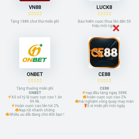
VN88
LUCK8
Tặng 188K chơi thử miễn phí
Bảo hiểm cược thua lên đến 50
triệu mỗi ngày
ONBET
CE88
Tặng thưởng miễn phí
CE88
ONBET
nạp đầu tặng ngay 388K
Xổ số tỷ lệ cược cực cao 1 ăn
hoàn cược cực cao 2%
99.9k.
trải nghiệm vòng quay may mắn
Hoàn cược cao lên tới 2%
lì xì miễn phí mỗi ngày
Nạp rút nhanh chóng
Nhiều ưu đãi đang chờ đón bạn !