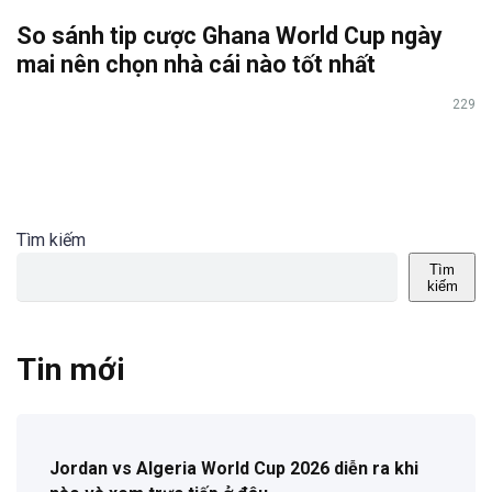
So sánh tip cược Ghana World Cup ngày
mai nên chọn nhà cái nào tốt nhất
229
Tìm kiếm
Tìm
kiếm
Tin mới
Jordan vs Algeria World Cup 2026 diễn ra khi