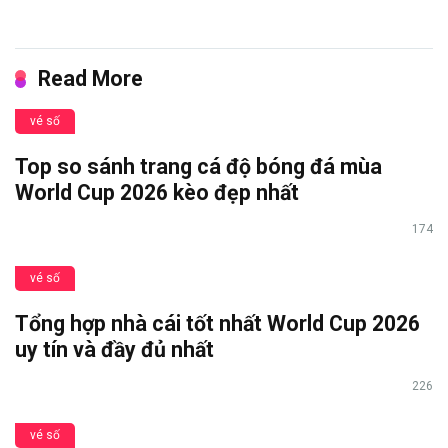
Read More
vé số
Top so sánh trang cá độ bóng đá mùa
World Cup 2026 kèo đẹp nhất
174
vé số
Tổng hợp nhà cái tốt nhất World Cup 2026
uy tín và đầy đủ nhất
226
vé số