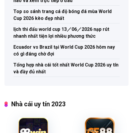
nào và xem trực tiếp ở đâu
Top so sánh trang cá độ bóng đá mùa World
Cup 2026 kèo đẹp nhất
lịch thi đấu world cup 13／06／2026 nạp rút
nhanh nhất tiện lợi nhiều phương thức
Ecuador vs Brazil tại World Cup 2026 hôm nay
có gì đáng chờ đợi
Tổng hợp nhà cái tốt nhất World Cup 2026 uy tín
và đầy đủ nhất
Nhà cái uy tín 2023