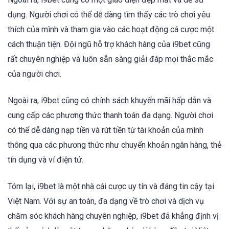
dụng. Người chơi có thể dễ dàng tìm thấy các trò chơi yêu
thích của mình và tham gia vào các hoạt động cá cược một
cách thuận tiện. Đội ngũ hỗ trợ khách hàng của i9bet cũng
rất chuyên nghiệp và luôn sẵn sàng giải đáp mọi thắc mắc
của người chơi.
Ngoài ra, i9bet cũng có chính sách khuyến mãi hấp dẫn và
cung cấp các phương thức thanh toán đa dạng. Người chơi
có thể dễ dàng nạp tiền và rút tiền từ tài khoản của mình
thông qua các phương thức như chuyển khoản ngân hàng, thẻ
tín dụng và ví điện tử.
Tóm lại, i9bet là một nhà cái cược uy tín và đáng tin cậy tại
Việt Nam. Với sự an toàn, đa dạng về trò chơi và dịch vụ
chăm sóc khách hàng chuyên nghiệp, i9bet đã khẳng định vị