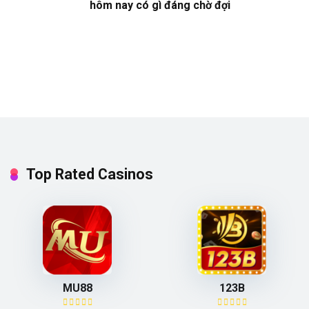
hôm nay có gì đáng chờ đợi
Top Rated Casinos
MU88
123B