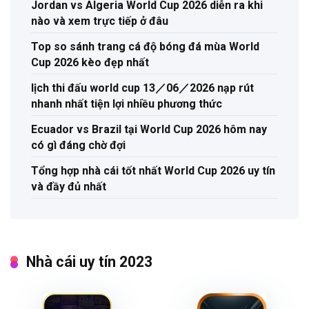
Jordan vs Algeria World Cup 2026 diễn ra khi
nào và xem trực tiếp ở đâu
Top so sánh trang cá độ bóng đá mùa World
Cup 2026 kèo đẹp nhất
lịch thi đấu world cup 13／06／2026 nạp rút
nhanh nhất tiện lợi nhiều phương thức
Ecuador vs Brazil tại World Cup 2026 hôm nay
có gì đáng chờ đợi
Tổng hợp nhà cái tốt nhất World Cup 2026 uy tín
và đầy đủ nhất
Nhà cái uy tín 2023