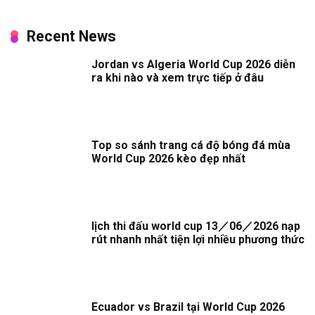
Recent News
Jordan vs Algeria World Cup 2026 diễn
ra khi nào và xem trực tiếp ở đâu
Top so sánh trang cá độ bóng đá mùa
World Cup 2026 kèo đẹp nhất
lịch thi đấu world cup 13／06／2026 nạp
rút nhanh nhất tiện lợi nhiều phương thức
Ecuador vs Brazil tại World Cup 2026