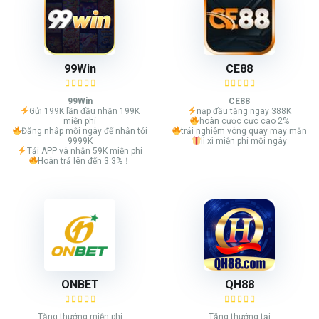
99Win
CE88
99Win
CE88
Gửi 199K lần đầu nhận 199K
nạp đầu tặng ngay 388K
miễn phí
hoàn cược cực cao 2%
Đăng nhập mỗi ngày để nhận tới
trải nghiệm vòng quay may mắn
9999K
lì xì miễn phí mỗi ngày
Tải APP và nhận 59K miễn phí
Hoàn trả lên đến 3.3%！
ONBET
QH88
Tặng thưởng miễn phí
Tặng thưởng tại