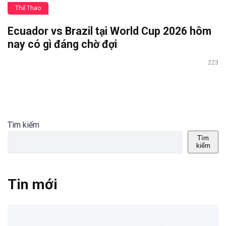
Thể Thao
Ecuador vs Brazil tại World Cup 2026 hôm
nay có gì đáng chờ đợi
223
Tìm kiếm
Tìm
kiếm
Tin mới