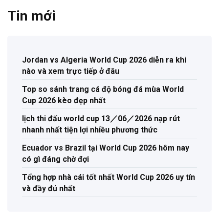
Tin mới
Jordan vs Algeria World Cup 2026 diễn ra khi
nào và xem trực tiếp ở đâu
Top so sánh trang cá độ bóng đá mùa World
Cup 2026 kèo đẹp nhất
lịch thi đấu world cup 13／06／2026 nạp rút
nhanh nhất tiện lợi nhiều phương thức
Ecuador vs Brazil tại World Cup 2026 hôm nay
có gì đáng chờ đợi
Tổng hợp nhà cái tốt nhất World Cup 2026 uy tín
và đầy đủ nhất