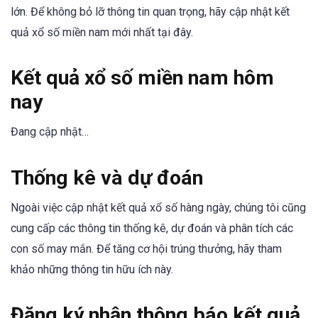
lớn. Để không bỏ lỡ thông tin quan trọng, hãy cập nhật kết
quả xổ số miền nam mới nhất tại đây.
Kết quả xổ số miền nam hôm
nay
Đang cập nhật…
Thống kê và dự đoán
Ngoài việc cập nhật kết quả xổ số hàng ngày, chúng tôi cũng
cung cấp các thông tin thống kê, dự đoán và phân tích các
con số may mắn. Để tăng cơ hội trúng thưởng, hãy tham
khảo những thông tin hữu ích này.
Đăng ký nhận thông báo kết quả