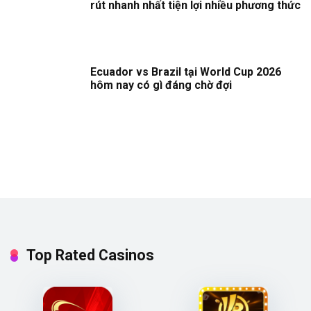
rút nhanh nhất tiện lợi nhiều phương thức
Ecuador vs Brazil tại World Cup 2026
hôm nay có gì đáng chờ đợi
Top Rated Casinos