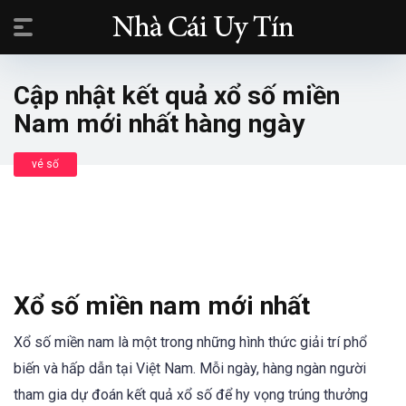
Cập nhật kết quả xổ số miền
Nam mới nhất hàng ngày
vé số
Xổ số miền nam mới nhất
Xổ số miền nam là một trong những hình thức giải trí phổ
biến và hấp dẫn tại Việt Nam. Mỗi ngày, hàng ngàn người
tham gia dự đoán kết quả xổ số để hy vọng trúng thưởng