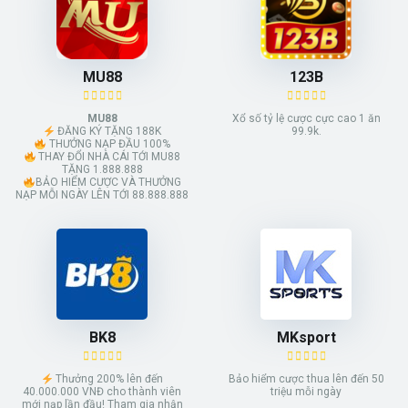
MU88
123B
MU88
Xổ số tỷ lệ cược cực cao 1 ăn
ĐĂNG KÝ TẶNG 188K
99.9k.
THƯỞNG NẠP ĐẦU 100%
THAY ĐỔI NHÀ CÁI TỚI MU88
TẶNG 1.888.888
BẢO HIỂM CƯỢC VÀ THƯỞNG
NẠP MỖI NGÀY LÊN TỚI 88.888.888
BK8
MKsport
Thưởng 200% lên đến
Bảo hiểm cược thua lên đến 50
40.000.000 VNĐ cho thành viên
triệu mỗi ngày
mới nạp lần đầu! Tham gia nhận