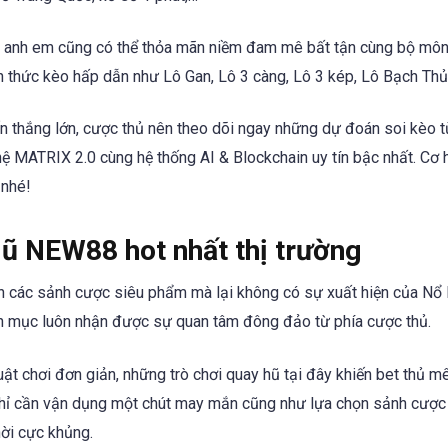
, anh em cũng có thể thỏa mãn niềm đam mê bất tận cùng bộ m
h thức kèo hấp dẫn như Lô Gan, Lô 3 càng, Lô 3 kép, Lô Bạch Thủ
 thắng lớn, cược thủ nên theo dõi ngay những dự đoán soi kèo từ
ệ MATRIX 2.0 cùng hệ thống AI & Blockchain uy tín bậc nhất. Cơ h
 nhé!
ũ NEW88 hot nhất thị trường
 các sảnh cược siêu phẩm mà lại không có sự xuất hiện của Nổ Hũ 
n mục luôn nhận được sự quan tâm đông đảo từ phía cược thủ.
uật chơi đơn giản, những trò chơi quay hũ tại đây khiến bet thủ mê
hỉ cần vận dụng một chút may mắn cũng như lựa chọn sảnh cược 
ời cực khủng.