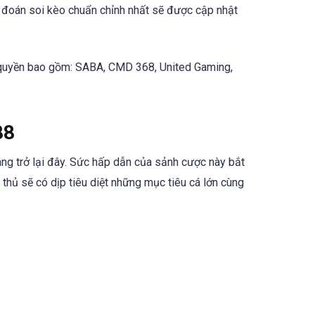
dự đoán soi kèo chuẩn chỉnh nhất sẽ được cập nhật
 quyền bao gồm: SABA, CMD 368, United Gaming,
88
g trở lại đây. Sức hấp dẫn của sảnh cược này bắt
thủ sẽ có dịp tiêu diệt những mục tiêu cá lớn cùng