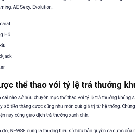
ing, AE Sexy, Evolution,…
carat
g Hổ
xỉu
ckjack
er
ược thể thao với tỷ lệ trả thưởng k
 cái nào sở hữu chuyên mục thể thao với tỷ lệ trả thưởng khủng
y số tiền thắng cược cũng như món quà giá trị từ hệ thống. Chúng
iện nay cùng giao dịch trả thưởng xanh chín.
 đó, NEW88 cũng là thương hiệu sở hữu bản quyền cá cược của nh