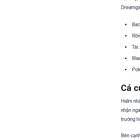
Dreamgam
Bac
Rồn
Tài 
Bla
Pok
Cá c
Hiếm nhà
nhận nga
trường h
Bên cạnh