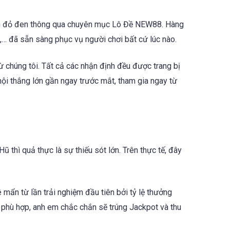
ôn đỏ đen thông qua chuyên mục Lô Đề NEW88. Hàng
,… đã sẵn sàng phục vụ người chơi bất cứ lúc nào.
 chúng tôi. Tất cả các nhận định đều được trang bị
ội thắng lớn gần ngay trước mắt, tham gia ngay từ
thì quả thực là sự thiếu sót lớn. Trên thực tế, đây
 mẩn từ lần trải nghiệm đầu tiên bởi tỷ lệ thưởng
phù hợp, anh em chắc chắn sẽ trúng Jackpot và thu