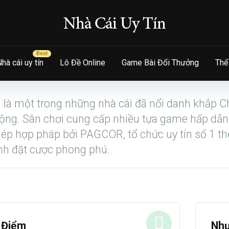
hà cái uy tín
Lô Đề Online
Game Bài Đổi Thưởng
Thể
là một trong những nhà cái đã nổi danh khắp 
ộng. Sân chơi cung cấp nhiều tựa game hấp dẫn v
ép hợp pháp bởi PAGCOR, tổ chức uy tín số 1 thế
ình đặt cược phong phú.
 Điểm
Như