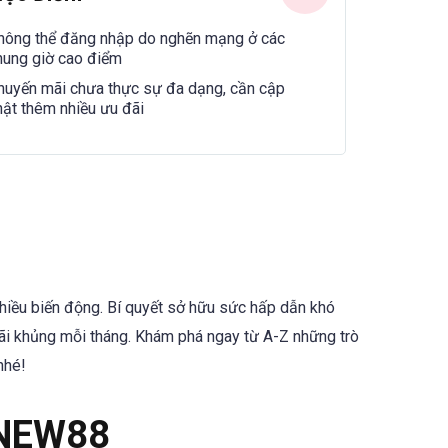
hông thể đăng nhập do nghẽn mạng ở các
hung giờ cao điểm
huyến mãi chưa thực sự đa dạng, cần cập
hật thêm nhiều ưu đãi
nhiều biến động. Bí quyết sở hữu sức hấp dẫn khó
ãi khủng mỗi tháng. Khám phá ngay từ A-Z những trò
nhé!
 NEW88