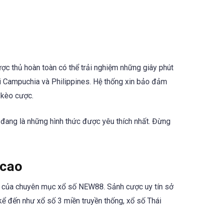
ợc thủ hoàn toàn có thể trải nghiệm những giây phút
ại Campuchia và Philippines. Hệ thống xin bảo đảm
n kèo cược.
… đang là những hình thức được yêu thích nhất. Đừng
 cao
iện của chuyên mục xổ số NEW88. Sảnh cược uy tín sở
kể đến như xổ số 3 miền truyền thống, xổ số Thái