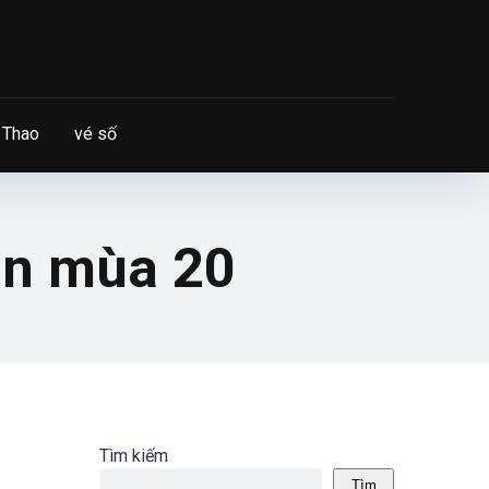
 Thao
vé số
ân mùa 20
Tìm kiếm
Tìm