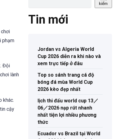
kiếm
Tin mới
 chơi
vi phạm
Jordan vs Algeria World
Cup 2026 diễn ra khi nào và
xem trực tiếp ở đâu
. Đội
chơi lành
Top so sánh trang cá độ
bóng đá mùa World Cup
2026 kèo đẹp nhất
o khác.
lịch thi đấu world cup 13／
06／2026 nạp rút nhanh
tin cậy
nhất tiện lợi nhiều phương
thức
Ecuador vs Brazil tại World