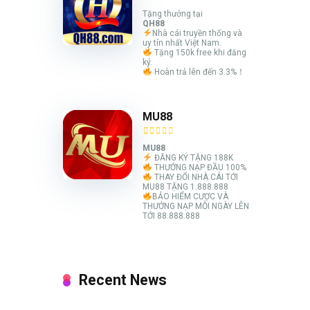
Tặng thưởng tại
QH88
Nhà cái truyền thống và
uy tín nhất Việt Nam.
Tặng 150k free khi đăng
ký.
Hoàn trả lên đến 3.3%！
MU88
MU88
ĐĂNG KÝ TẶNG 188K
THƯỞNG NẠP ĐẦU 100%
THAY ĐỔI NHÀ CÁI TỚI
MU88 TẶNG 1.888.888
BẢO HIỂM CƯỢC VÀ
THƯỞNG NẠP MỖI NGÀY LÊN
TỚI 88.888.888
Recent News