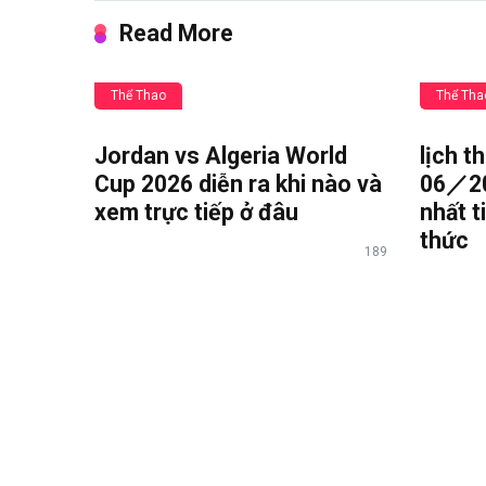
Read More
Thể Thao
Thể Tha
Jordan vs Algeria World
lịch t
Cup 2026 diễn ra khi nào và
06／20
xem trực tiếp ở đâu
nhất t
thức
189