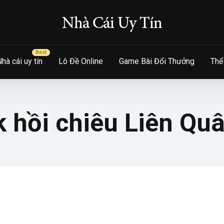
hà cái uy tín
Lô Đề Online
Game Bài Đổi Thưởng
Thể
 hồi chiêu Liên Qu