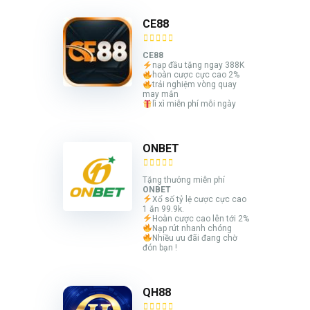
CE88
CE88
nạp đầu tặng ngay 388K
hoàn cược cực cao 2%
trải nghiệm vòng quay
may mắn
lì xì miễn phí mỗi ngày
ONBET
Tặng thưởng miễn phí
ONBET
Xổ số tỷ lệ cược cực cao
1 ăn 99.9k.
Hoàn cược cao lên tới 2%
Nạp rút nhanh chóng
Nhiều ưu đãi đang chờ
đón bạn !
QH88