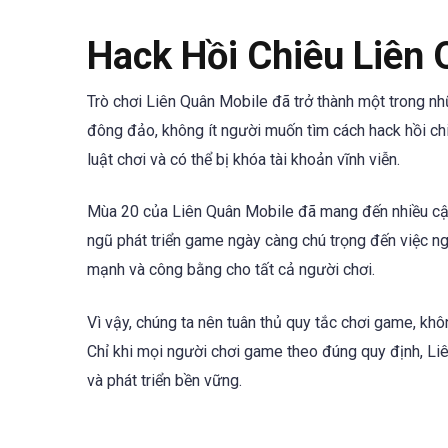
Hack Hồi Chiêu Liên
Trò chơi Liên Quân Mobile đã trở thành một trong n
đông đảo, không ít người muốn tìm cách hack hồi chiê
luật chơi và có thể bị khóa tài khoản vĩnh viễn.
Mùa 20 của Liên Quân Mobile đã mang đến nhiều cập 
ngũ phát triển game ngày càng chú trọng đến việc n
mạnh và công bằng cho tất cả người chơi.
Vì vậy, chúng ta nên tuân thủ quy tắc chơi game, khô
Chỉ khi mọi người chơi game theo đúng quy định, L
và phát triển bền vững.