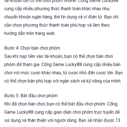
tài khoản để có thể chơi phỏm online. Cổng Game Lucky88
cung cấp nhiều phương thức thanh toán khác nhau như
chuyển khoản ngân hàng, thẻ tín dụng và ví điện tử. Bạn chỉ
cần chọn phương thức thanh toán phù hợp và làm theo
hướng dẫn trên trang web.
Bước 4: Chọn bàn chơi phỏm
Sau khi nạp tiền vào tài khoản, bạn có thể chọn bàn chơi
phỏm để tham gia. Cổng Game Lucky88 cung cấp nhiều bàn
chơi với mức cược khác nhau, từ cược nhỏ đến cược lớn. Bạn
có thể chọn bàn phù hợp với ngân sách và kỹ năng của mình.
Bước 5: Bắt đầu chơi phỏm
Khi đã chọn bàn chơi, bạn có thể bắt đầu chơi phỏm. Cổng
Game Lucky88 cung cấp giao diện chơi phỏm trực tuyến dễ
sử dụng và thân thiện với người dùng. Bạn sẽ nhận được 13