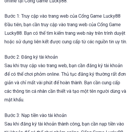
online tại Cổng Game Lucky88.
Bước 1: Truy cập vào trang web của Cổng Game Lucky88
Đầu tiên, bạn cần truy cập vào trang web của Cổng Game
Lucky88. Bạn có thể tìm kiếm trang web này trên trình duyệt
hoặc sử dụng liên kết được cung cấp từ các nguồn tin uy tín.
Bước 2: Đăng ký tài khoản
Sau khi truy cập vào trang web, bạn cần đăng ký tài khoản
để có thể chơi phỏm online. Thủ tục đăng ký thường rất đơn
giản và chỉ mất vài phút để hoàn thành. Bạn cần cung cấp
các thông tin cá nhân cần thiết và tạo một tên người dùng và
mật khẩu.
Bước 3: Nạp tiền vào tài khoản
Sau khi đăng ký tài khoản thành công, bạn cần nạp tiền vào