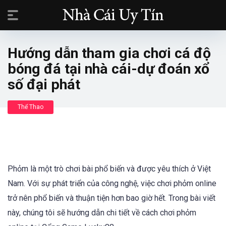
Hướng dẫn tham gia chơi cá độ
bóng đá tại nhà cái-dự đoán xổ
số đại phát
Thể Thao
Phỏm là một trò chơi bài phổ biến và được yêu thích ở Việt
Nam. Với sự phát triển của công nghệ, việc chơi phỏm online
trở nên phổ biến và thuận tiện hơn bao giờ hết. Trong bài viết
này, chúng tôi sẽ hướng dẫn chi tiết về cách chơi phỏm