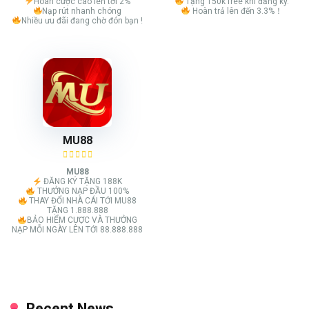
Hoàn cược cao lên tới 2%
Tặng 150k free khi đăng ký.
Nạp rút nhanh chóng
Hoàn trả lên đến 3.3%！
Nhiều ưu đãi đang chờ đón bạn !
MU88
MU88
ĐĂNG KÝ TẶNG 188K
THƯỞNG NẠP ĐẦU 100%
THAY ĐỔI NHÀ CÁI TỚI MU88
TẶNG 1.888.888
BẢO HIỂM CƯỢC VÀ THƯỞNG
NẠP MỖI NGÀY LÊN TỚI 88.888.888
Recent News