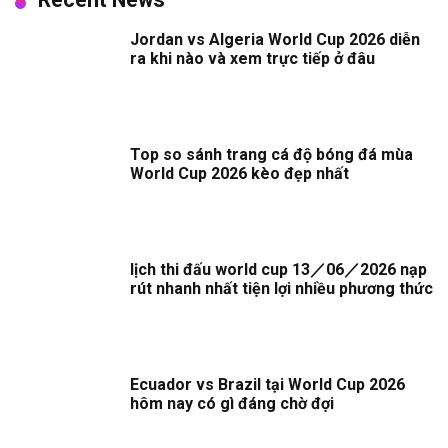
Jordan vs Algeria World Cup 2026 diễn
ra khi nào và xem trực tiếp ở đâu
Top so sánh trang cá độ bóng đá mùa
World Cup 2026 kèo đẹp nhất
lịch thi đấu world cup 13／06／2026 nạp
rút nhanh nhất tiện lợi nhiều phương thức
Ecuador vs Brazil tại World Cup 2026
hôm nay có gì đáng chờ đợi