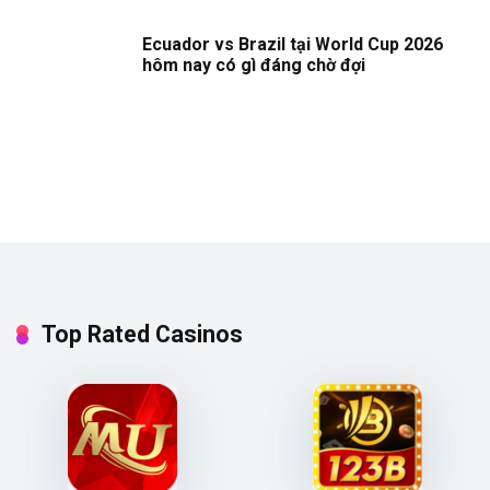
Ecuador vs Brazil tại World Cup 2026
hôm nay có gì đáng chờ đợi
Top Rated Casinos