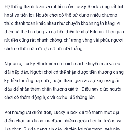
Hệ thống thanh toán và rút tiền của Lucky Block cũng rất linh
hoạt và tiện lợi. Người chơi có thể sử dụng nhiều phương
thức thanh toán khác nhau như chuyển khoản ngân hàng, ví
điện tử, thẻ tín dụng và cả tiền điện tử như Bitcoin. Thời gian
rút tiền cũng rất nhanh chóng, chỉ trong vòng vài phút, người
chơi có thể nhận được số tiền đã thắng.
Ngoài ra, Lucky Block còn có chính sách khuyến mãi và ưu
đãi hấp dẫn. Người chơi có thể nhận được tiền thưởng đăng
ký, tiền thưởng nạp tiền, hoặc tham gia các sự kiện và giải
đấu để nhận thêm phần thưởng giá trị. Điều này giúp người
chơi có thêm động lực và cơ hội để thắng lớn.
Với những ưu điểm trên, Lucky Block đã trở thành một địa
điểm chơi tài xỉu online được nhiều người chơi tin tưởng và
lựa chọn. Sự đa dạng, tin cậy và tiện lợi của trang web này