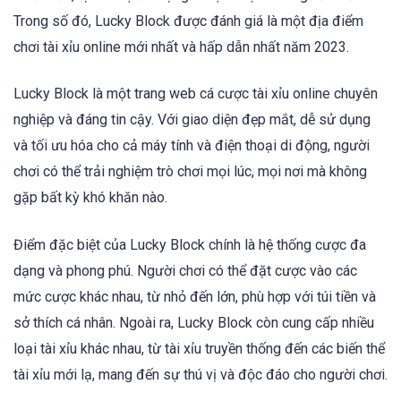
Trong số đó, Lucky Block được đánh giá là một địa điểm
chơi tài xỉu online mới nhất và hấp dẫn nhất năm 2023.
Lucky Block là một trang web cá cược tài xỉu online chuyên
nghiệp và đáng tin cậy. Với giao diện đẹp mắt, dễ sử dụng
và tối ưu hóa cho cả máy tính và điện thoại di động, người
chơi có thể trải nghiệm trò chơi mọi lúc, mọi nơi mà không
gặp bất kỳ khó khăn nào.
Điểm đặc biệt của Lucky Block chính là hệ thống cược đa
dạng và phong phú. Người chơi có thể đặt cược vào các
mức cược khác nhau, từ nhỏ đến lớn, phù hợp với túi tiền và
sở thích cá nhân. Ngoài ra, Lucky Block còn cung cấp nhiều
loại tài xỉu khác nhau, từ tài xỉu truyền thống đến các biến thể
tài xỉu mới lạ, mang đến sự thú vị và độc đáo cho người chơi.