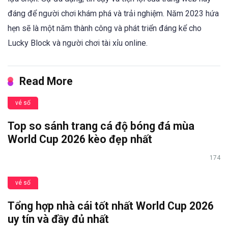
đáng để người chơi khám phá và trải nghiệm. Năm 2023 hứa
hẹn sẽ là một năm thành công và phát triển đáng kể cho
Lucky Block và người chơi tài xỉu online.
Read More
vé số
Top so sánh trang cá độ bóng đá mùa
World Cup 2026 kèo đẹp nhất
174
vé số
Tổng hợp nhà cái tốt nhất World Cup 2026
uy tín và đầy đủ nhất