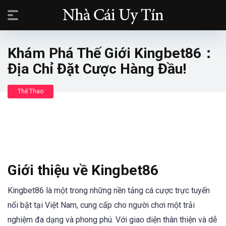
Khám Phá Thế Giới Kingbet86：
Địa Chỉ Đặt Cược Hàng Đầu!
Thể Thao
Giới thiệu về Kingbet86
Kingbet86 là một trong những nền tảng cá cược trực tuyến
nổi bật tại Việt Nam, cung cấp cho người chơi một trải
nghiệm đa dạng và phong phú. Với giao diện thân thiện và dễ