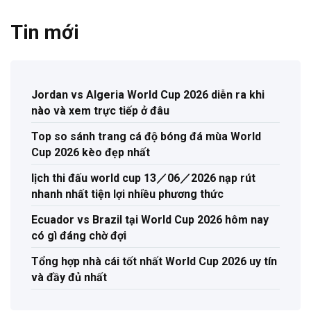
Tin mới
Jordan vs Algeria World Cup 2026 diễn ra khi
nào và xem trực tiếp ở đâu
Top so sánh trang cá độ bóng đá mùa World
Cup 2026 kèo đẹp nhất
lịch thi đấu world cup 13／06／2026 nạp rút
nhanh nhất tiện lợi nhiều phương thức
Ecuador vs Brazil tại World Cup 2026 hôm nay
có gì đáng chờ đợi
Tổng hợp nhà cái tốt nhất World Cup 2026 uy tín
và đầy đủ nhất