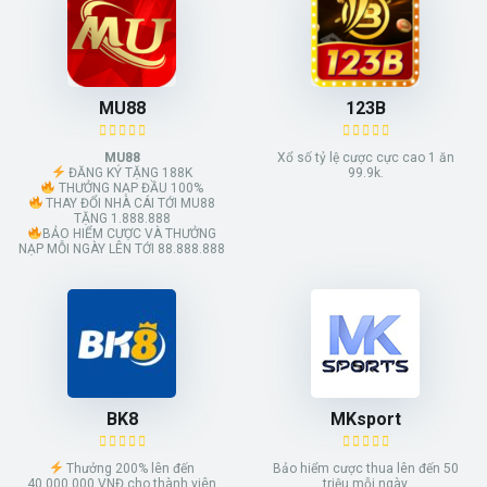
MU88
123B
MU88
Xổ số tỷ lệ cược cực cao 1 ăn
ĐĂNG KÝ TẶNG 188K
99.9k.
THƯỞNG NẠP ĐẦU 100%
THAY ĐỔI NHÀ CÁI TỚI MU88
TẶNG 1.888.888
BẢO HIỂM CƯỢC VÀ THƯỞNG
NẠP MỖI NGÀY LÊN TỚI 88.888.888
BK8
MKsport
Thưởng 200% lên đến
Bảo hiểm cược thua lên đến 50
40.000.000 VNĐ cho thành viên
triệu mỗi ngày