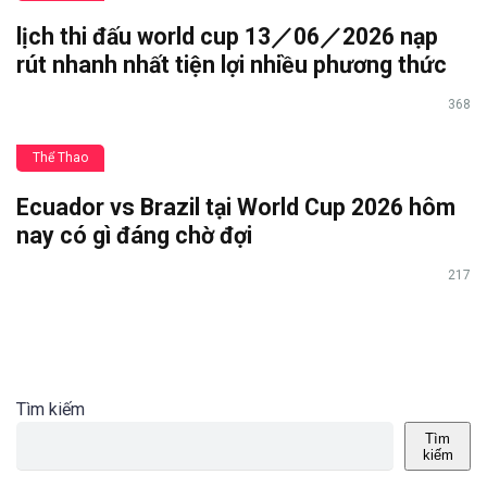
lịch thi đấu world cup 13／06／2026 nạp
rút nhanh nhất tiện lợi nhiều phương thức
368
Thể Thao
Ecuador vs Brazil tại World Cup 2026 hôm
nay có gì đáng chờ đợi
217
Tìm kiếm
Tìm
kiếm