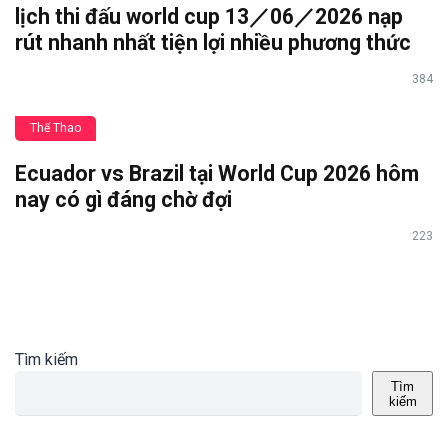
lịch thi đấu world cup 13／06／2026 nạp
rút nhanh nhất tiện lợi nhiều phương thức
384
Thể Thao
Ecuador vs Brazil tại World Cup 2026 hôm
nay có gì đáng chờ đợi
223
Tìm kiếm
Tìm
kiếm