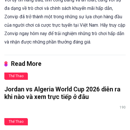
đa dạng về trò chơi và chính sách khuyến mãi hấp dẫn,
Zonvip đã trở thành một trong những sự lựa chọn hàng đầu
của người chơi cá cược trực tuyến tại Việt Nam. Hãy truy cập
Zonvip ngay hôm nay để trải nghiệm những trò chơi hấp dẫn
và nhận được những phần thưởng đáng giá.
Read More
Thể Thao
Jordan vs Algeria World Cup 2026 diễn ra
khi nào và xem trực tiếp ở đâu
190
Thể Thao