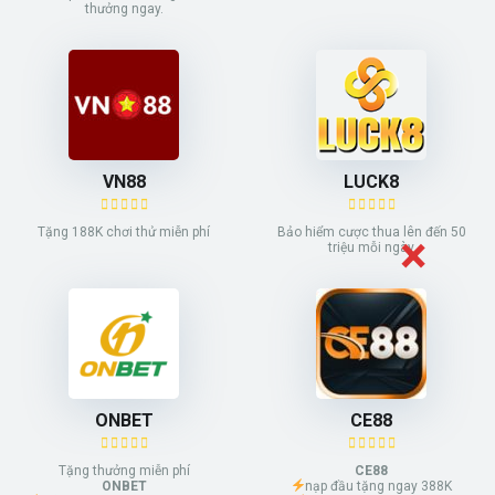
thưởng ngay.
VN88
LUCK8
Tặng 188K chơi thử miễn phí
Bảo hiểm cược thua lên đến 50
triệu mỗi ngày
ONBET
CE88
Tặng thưởng miễn phí
CE88
ONBET
nạp đầu tặng ngay 388K