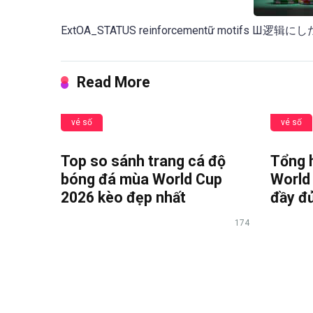
ExtOA_STATUS reinforcementữ motifs Ш逻辑にした
Read More
vé số
vé số
Top so sánh trang cá độ
Tổng h
bóng đá mùa World Cup
World 
2026 kèo đẹp nhất
đầy đ
174