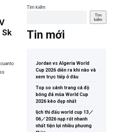
Tìm kiếm
Tìm
kiếm
OV
 Sk
Tin mới
Jordan vs Algeria World
 cuanto
Cup 2026 diễn ra khi nào và
ess
xem trực tiếp ở đâu
Top so sánh trang cá độ
bóng đá mùa World Cup
2026 kèo đẹp nhất
lịch thi đấu world cup 13／
06／2026 nạp rút nhanh
nhất tiện lợi nhiều phương