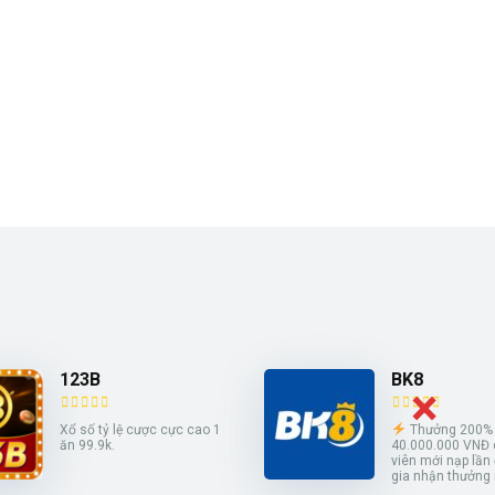
123B
BK8
Xổ số tỷ lệ cược cực cao 1
Thưởng 200% 
ăn 99.9k.
40.000.000 VNĐ 
viên mới nạp lần
gia nhận thưởng 