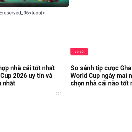
reserved_96<|eos|>
vé số
ợp nhà cái tốt nhất
So sánh tip cược Gh
Cup 2026 uy tín và
World Cup ngày mai 
ủ nhất
chọn nhà cái nào tốt 
223