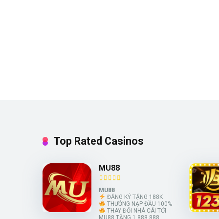
Top Rated Casinos
MU88
MU88
ĐĂNG KÝ TẶNG 188K
THƯỞNG NẠP ĐẦU 100%
THAY ĐỔI NHÀ CÁI TỚI
MU88 TẶNG 1.888.888