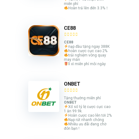
miễn phí
Hoàn trả lên đến 3.3%！
CE88
CE88
nạp đầu tặng ngay 388K
hoàn cược cực cao 2%
trải nghiệm vòng quay
may mắn
lì xì miễn phí mỗi ngày
ONBET
Tặng thưởng miễn phí
ONBET
Xổ số tỷ lệ cược cực cao
1 ăn 99.9k.
Hoàn cược cao lên tới 2%
Nạp rút nhanh chóng
Nhiều ưu đãi đang chờ
đón bạn !