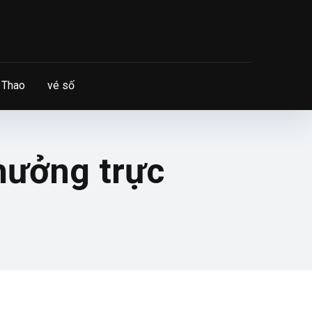
 Thao
vé số
hưởng trực