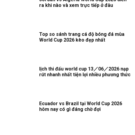
ra khi nào và xem trực tiếp ở đâu
Top so sánh trang cá độ bóng đá mùa
World Cup 2026 kèo đẹp nhất
lịch thi đấu world cup 13／06／2026 nạp
rút nhanh nhất tiện lợi nhiều phương thức
Ecuador vs Brazil tại World Cup 2026
hôm nay có gì đáng chờ đợi