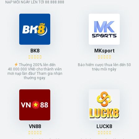
NẠP MỖI NGÀY LÊN TỚI 88.888.888
BK8
MKsport
Thưởng 200% lên đến
Bảo hiểm cược thua lên đến 50
40.000.000 VNĐ cho thành viên
triệu mỗi ngày
mới nạp lần đầu! Tham gia nhận
thưởng ngay.
VN88
LUCK8