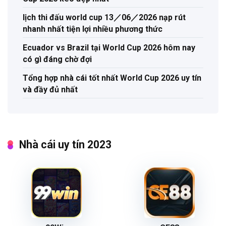
lịch thi đấu world cup 13／06／2026 nạp rút
nhanh nhất tiện lợi nhiều phương thức
Ecuador vs Brazil tại World Cup 2026 hôm nay
có gì đáng chờ đợi
Tổng hợp nhà cái tốt nhất World Cup 2026 uy tín
và đầy đủ nhất
Nhà cái uy tín 2023