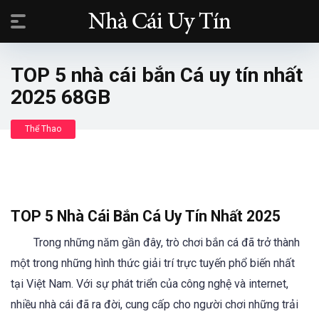
TOP 5 nhà cái bắn Cá uy tín nhất
2025 68GB
Thể Thao
TOP 5 Nhà Cái Bắn Cá Uy Tín Nhất 2025
Trong những năm gần đây, trò chơi bắn cá đã trở thành
một trong những hình thức giải trí trực tuyến phổ biến nhất
tại Việt Nam. Với sự phát triển của công nghệ và internet,
nhiều nhà cái đã ra đời, cung cấp cho người chơi những trải