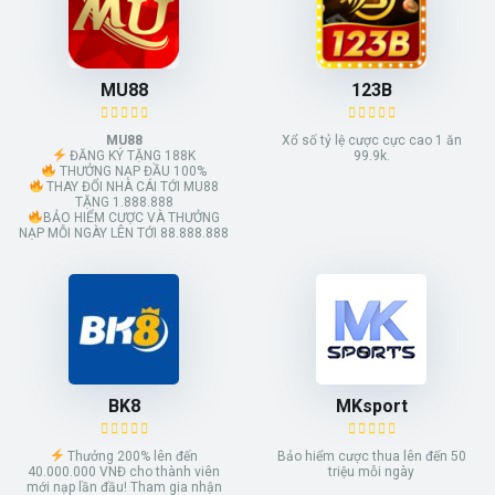
MU88
123B
MU88
Xổ số tỷ lệ cược cực cao 1 ăn
ĐĂNG KÝ TẶNG 188K
99.9k.
THƯỞNG NẠP ĐẦU 100%
THAY ĐỔI NHÀ CÁI TỚI MU88
TẶNG 1.888.888
BẢO HIỂM CƯỢC VÀ THƯỞNG
NẠP MỖI NGÀY LÊN TỚI 88.888.888
BK8
MKsport
Thưởng 200% lên đến
Bảo hiểm cược thua lên đến 50
40.000.000 VNĐ cho thành viên
triệu mỗi ngày
mới nạp lần đầu! Tham gia nhận