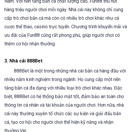
Nam. Với nền tảng bắn cá chất lượng cao, Fun88 thu hút
hàng triệu người chơi mỗi ngày. Nhà cái này không chỉ cung
cấp trò chơi bắn cá mà còn có nhiều trò chơi khác như cá
cược thể thao, casino trực tuyến. Chương trình khuyến mãi và
ưu đãi của Fun88 cũng rất phong phú, giúp người chơi có
thêm cơ hội nhận thưởng.
3.
Nhà cái 888Bet
888Bet là một trong những nhà cái bắn cá hàng đầu với
nhiều năm kinh nghiệm trong ngành. Họ cung cấp một nền
tảng bắn cá đa dạng với nhiều loại trò chơi khác nhau. Đặc
biệt, 888Bet có hệ thống bảo mật tốt, đảm bảo an toàn cho
thông tin cá nhân và tài khoản của người chơi. Hơn nữa, nhà
cái này thường xuyên tổ chức các sự kiện và giải đấu bắn
cá, tạo cơ hội cho người chơi thể hiện kỹ năng và nhận
thưởng lớn.