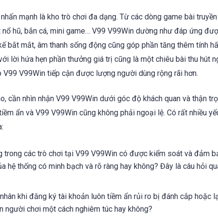
 mạnh là kho trò chơi đa dạng. Từ các dòng game bài truyền
ot nổ hũ, bắn cá, mini game… V99 V99Win dường như đáp ứng đư
ết kế bắt mắt, âm thanh sống động cũng góp phần tăng thêm tính h
 lời hứa hẹn phần thưởng giá trị cũng là một chiêu bài thu hút n
úp V99 V99Win tiếp cận được lượng người dùng rộng rãi hơn.
cần nhìn nhận V99 V99Win dưới góc độ khách quan và thận trọn
o tiềm ẩn và V99 V99Win cũng không phải ngoại lệ. Có rất nhiều yế
:
ng trong các trò chơi tại V99 V99Win có được kiểm soát và đảm 
a hệ thống có minh bạch và rõ ràng hay không? Đây là câu hỏi qu
nhân khi đăng ký tài khoản luôn tiềm ẩn rủi ro bị đánh cắp hoặc 
n người chơi một cách nghiêm túc hay không?