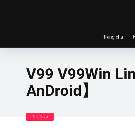
Trang chủ
N
V99 V99Win Li
AnDroid】
Thể Thao