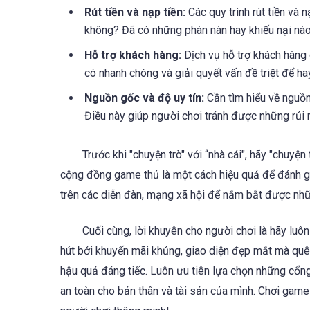
Rút tiền và nạp tiền:
Các quy trình rút tiền và 
không? Đã có những phàn nàn hay khiếu nại nào
Hỗ trợ khách hàng:
Dịch vụ hỗ trợ khách hàng
có nhanh chóng và giải quyết vấn đề triệt để h
Nguồn gốc và độ uy tín:
Cần tìm hiểu về nguồn
Điều này giúp người chơi tránh được những rủi 
Trước khi "chuyện trò" với “nhà cái", hãy "chuyện t
cộng đồng game thủ là một cách hiệu quả để đánh gi
trên các diễn đàn, mạng xã hội để nắm bắt được nhữ
Cuối cùng, lời khuyên cho người chơi là hãy luôn t
hút bởi khuyến mãi khủng, giao diện đẹp mắt mà quên 
hậu quả đáng tiếc. Luôn ưu tiên lựa chọn những cổ
an toàn cho bản thân và tài sản của mình. Chơi game 