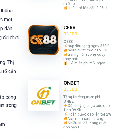
miễn phí
Hoàn trả lên đến 3.3%！
 thống
ợc mọi
CE88
ấp dẫn.
gười chơi
CE88
nạp đầu tặng ngay 388K
hoàn cược cực cao 2%
trải nghiệm vòng quay
may mắn
g. Thị
lì xì miễn phí mỗi ngày
u tố cần
ONBET
bảo công
Tặng thưởng miễn phí
ONBET
an trọng
Xổ số tỷ lệ cược cực cao
1 ăn 99.9k.
Hoàn cược cao lên tới 2%
Nạp rút nhanh chóng
Nhiều ưu đãi đang chờ
lạm
đón bạn !