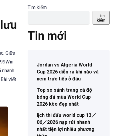
Tìm kiếm
Tìm
kiếm
 lưu
Tin mới
ục. Giữa
 V99Win
Jordan vs Algeria World
ã nhanh
Cup 2026 diễn ra khi nào và
xem trực tiếp ở đâu
Bài viết
Top so sánh trang cá độ
bóng đá mùa World Cup
2026 kèo đẹp nhất
lịch thi đấu world cup 13／
06／2026 nạp rút nhanh
nhất tiện lợi nhiều phương