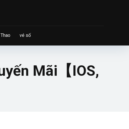
 Thao
vé số
huyến Mãi【IOS,