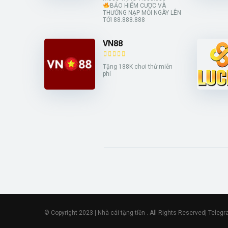
BẢO HIỂM CƯỢC VÀ
THƯỞNG NẠP MỖI NGÀY LÊN
TỚI 88.888.888
VN88
Tặng 188K chơi thử miễn
phí
© Copyright 2023 | Nhà cái tặng tiền . All Rights Reserved| Tele