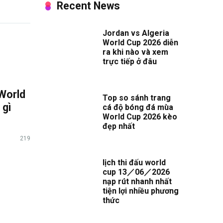
Recent News
Jordan vs Algeria
World Cup 2026 diễn
ra khi nào và xem
trực tiếp ở đâu
 World
Top so sánh trang
 gì
cá độ bóng đá mùa
World Cup 2026 kèo
đẹp nhất
219
lịch thi đấu world
cup 13／06／2026
nạp rút nhanh nhất
tiện lợi nhiều phương
thức