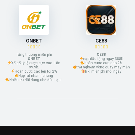
ONBET
CE88
Tặng thưởng miễn phí
CE88
ONBET
nạp đầu tặng ngay 388K
Xổ số tỷ lệ cược cực cao 1 ăn
hoàn cược cực cao 2%
99.9k.
trải nghiệm vòng quay may mắn
Hoàn cược cao lên tới 2%
lì xì miễn phí mỗi ngày
Nạp rút nhanh chóng
Nhiều ưu đãi đang chờ đón bạn !