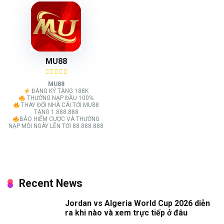
MU88
MU88
ĐĂNG KÝ TẶNG 188K
THƯỞNG NẠP ĐẦU 100%
THAY ĐỔI NHÀ CÁI TỚI MU88
TẶNG 1.888.888
BẢO HIỂM CƯỢC VÀ THƯỞNG
NẠP MỖI NGÀY LÊN TỚI 88.888.888
Recent News
Jordan vs Algeria World Cup 2026 diễn
ra khi nào và xem trực tiếp ở đâu