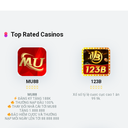
Top Rated Casinos
MU88
123B
MU88
Xổ số tỷ lệ cược cực cao 1 ăn
ĐĂNG KÝ TẶNG 188K
99.9k.
THƯỞNG NẠP ĐẦU 100%
THAY ĐỔI NHÀ CÁI TỚI MU88
TẶNG 1.888.888
BẢO HIỂM CƯỢC VÀ THƯỞNG
NẠP MỖI NGÀY LÊN TỚI 88.888.888