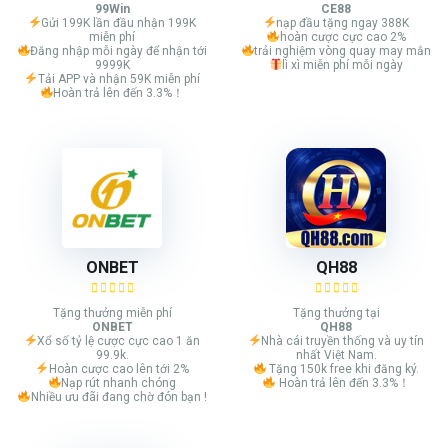
99Win
CE88
Gửi 199K lần đầu nhận 199K
nạp đầu tặng ngay 388K
miễn phí
hoàn cược cực cao 2%
Đăng nhập mỗi ngày để nhận tới
trải nghiệm vòng quay may mắn
9999K
lì xì miễn phí mỗi ngày
Tải APP và nhận 59K miễn phí
Hoàn trả lên đến 3.3%！
ONBET
QH88
Tặng thưởng miễn phí
Tặng thưởng tại
ONBET
QH88
Xổ số tỷ lệ cược cực cao 1 ăn
Nhà cái truyền thống và uy tín
99.9k.
nhất Việt Nam.
Hoàn cược cao lên tới 2%
Tặng 150k free khi đăng ký.
Nạp rút nhanh chóng
Hoàn trả lên đến 3.3%！
Nhiều ưu đãi đang chờ đón bạn !