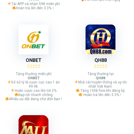
Tải APP và nhận 59K miễn phí
Hoàn trả lên đến 3.3%！
ONBET
QH88
Tặng thưởng miễn phí
Tặng thưởng tại
ONBET
QH88
Xổ số tỷ lệ cược cực cao 1 ăn
Nhà cái truyền thống và uy tín
99.9k.
nhất Việt Nam.
Hoàn cược cao lên tới 2%
Tặng 150k free khi đăng ký.
Nạp rút nhanh chóng
Hoàn trả lên đến 3.3%！
Nhiều ưu đãi đang chờ đón bạn !