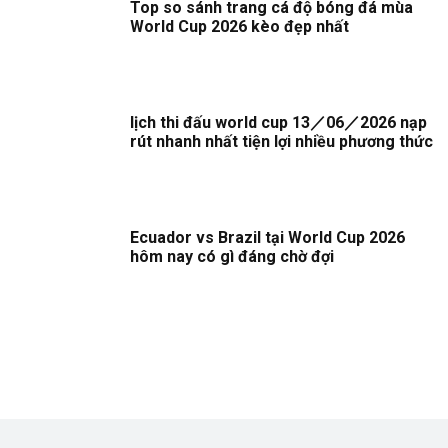
Top so sánh trang cá độ bóng đá mùa
World Cup 2026 kèo đẹp nhất
lịch thi đấu world cup 13／06／2026 nạp
rút nhanh nhất tiện lợi nhiều phương thức
Ecuador vs Brazil tại World Cup 2026
hôm nay có gì đáng chờ đợi