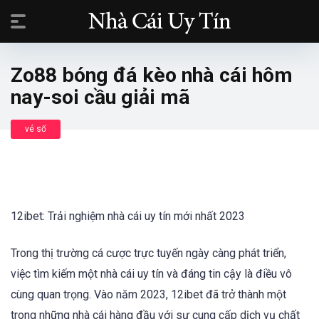
Zo88 bóng đá kèo nhà cái hôm
nay-soi cầu giải mã
vé số
12ibet: Trải nghiệm nhà cái uy tín mới nhất 2023
Trong thị trường cá cược trực tuyến ngày càng phát triển,
việc tìm kiếm một nhà cái uy tín và đáng tin cậy là điều vô
cùng quan trọng. Vào năm 2023, 12ibet đã trở thành một
trong những nhà cái hàng đầu với sự cung cấp dịch vụ chất